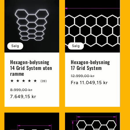
Salg
Salg
Hexagon-belysning
Hexagon-belysning
14 Grid System uten
17 Grid System
ramme
Vanlig
Salgspris
12.999,00 kr
39
(39)
pris
Fra
11.049,15 kr
totale
Vanlig
Salgspris
omtaler
8.999,00 kr
pris
7.649,15 kr