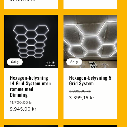
Salg
Salg
Hexagon-belysning
Hexagon-belysning 5
14 Grid System uten
Grid System
ramme med
Vanlig
Salgspris
3.999,00 kr
Dimming
pris
3.399,15 kr
Vanlig
Salgspris
11.700,00 kr
pris
9.945,00 kr