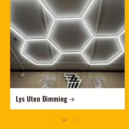
Lys Uten Dimming
av
1
/
4