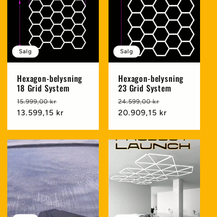
Salg
Salg
Hexagon-belysning
Hexagon-belysning
18 Grid System
23 Grid System
Vanlig
Salgspris
Vanlig
Salgspris
15.999,00 kr
24.599,00 kr
pris
13.599,15 kr
pris
20.909,15 kr