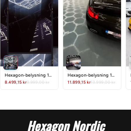
Hexagon-belysning 14
Hexagon-belysning 14
Grid System Med
Grid System Med
8.499,15 kr
9.999,00 kr
11.899,15 kr
13.999,00 kr
Ramme
Ramme
Hexagon Nordic