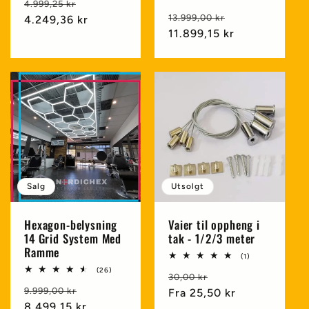
Vanlig
Salgspris
omtaler
4.999,25 kr
totale
Vanlig
Salgspris
omtaler
13.999,00 kr
pris
4.249,36 kr
pris
11.899,15 kr
Salg
Utsolgt
Hexagon-belysning
Vaier til oppheng i
14 Grid System Med
tak - 1/2/3 meter
Ramme
1
(1)
totale
26
(26)
Vanlig
Salgspris
omtaler
30,00 kr
totale
Vanlig
Salgspris
omtaler
9.999,00 kr
pris
Fra
25,50 kr
pris
8.499,15 kr