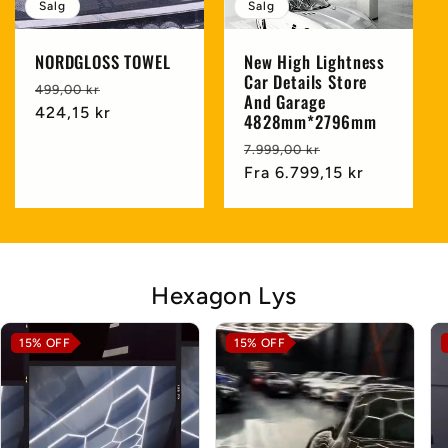
Salg
Salg
NORDGLOSS TOWEL
New High Lightness
Car Details Store
Vanlig
Salgspris
499,00 kr
And Garage
pris
424,15 kr
4828mm*2796mm
Vanlig
Salgspris
7.999,00 kr
pris
Fra
6.799,15 kr
Hexagon Lys
15%
OFF
15%
OFF