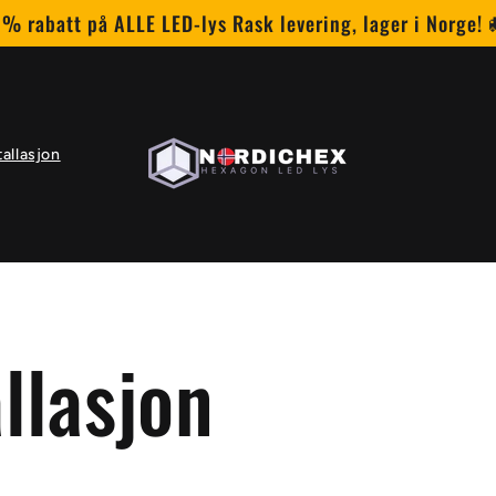
 % rabatt på ALLE LED-lys Rask levering, lager i Norge! 
tallasjon
llasjon