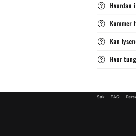
S
Hvordan i
a
Kommer ly
m
m
Kan lyse
e
Hvor tung
n
l
e
g
Søk
FAQ
Pers
g
b