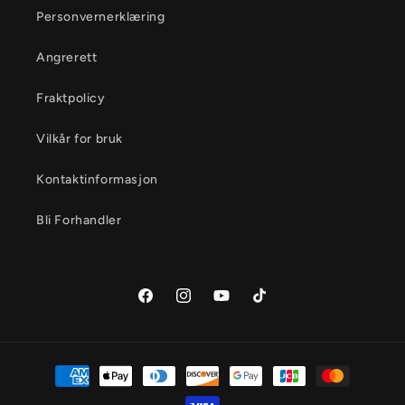
r
Personvernerklæring
t
Angrerett
i
Fraktpolicy
n
n
Vilkår for bruk
h
Kontaktinformasjon
o
Bli Forhandler
l
d
Facebook
Instagram
YouTube
TikTok
Betalingsmåter