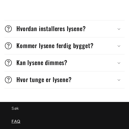
S
a
Hvordan installeres lysene?
m
m
Kommer lysene ferdig bygget?
e
Kan lysene dimmes?
n
l
Hvor tunge er lysene?
e
g
g
Søk
b
FAQ
a