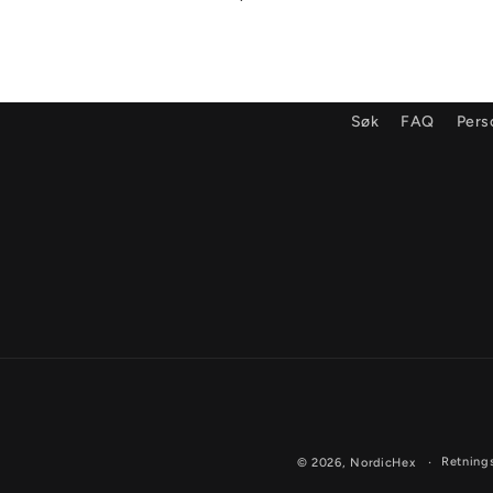
Søk
FAQ
Pers
Retnings
© 2026,
NordicHex