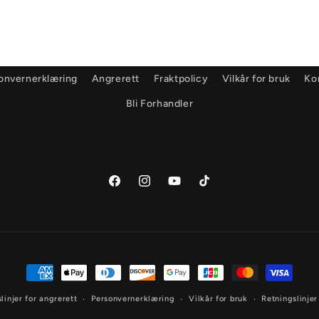
onvernerklæring
Angrerett
Fraktpolicy
Vilkår for bruk
Ko
Bli Forhandler
Facebook
Instagram
YouTube
TikTok
Betalingsmåter
linjer for angrerett
Personvernerklæring
Vilkår for bruk
Retningslinjer