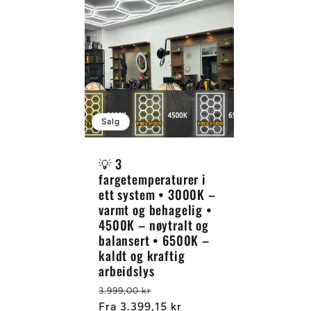
Salg
💡 3
fargetemperaturer i
ett system • 3000K –
varmt og behagelig •
4500K – nøytralt og
balansert • 6500K –
kaldt og kraftig
arbeidslys
Vanlig
Salgspris
3.999,00 kr
pris
Fra
3.399,15 kr