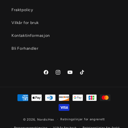
Fraktpolicy
Vilkår for bruk
Kontaktinformasjon
Bli Forhandler
Facebook
Instagram
YouTube
TikTok
Betalingsmåter
Retningslinjer for angrerett
© 2026,
NordicHex
Personvernerklæring
Vilkår for bruk
Retningslinjer for frakt