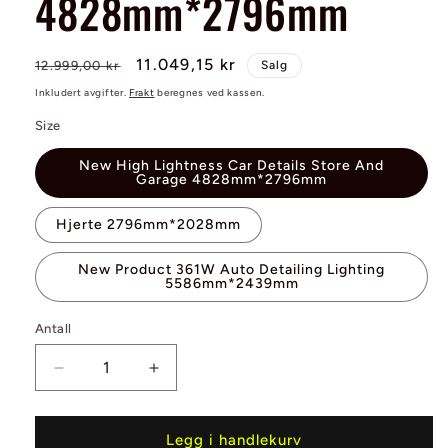
4828mm*2796mm
Vanlig
Salgspris
11.049,15 kr
12.999,00 kr
Salg
pris
Inkludert avgifter.
Frakt
beregnes ved kassen.
Size
New High Lightness Car Details Store And
Garage 4828mm*2796mm
Hjerte 2796mm*2028mm
New Product 361W Auto Detailing Lighting
5586mm*2439mm
Antall
Antall
Senk
Øk
antallet
antallet
for
for
New
New
Legg i handlekurv