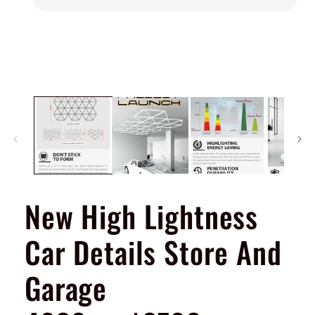
Åpne
medie
1
i
modal
New High Lightness
Car Details Store And
Garage