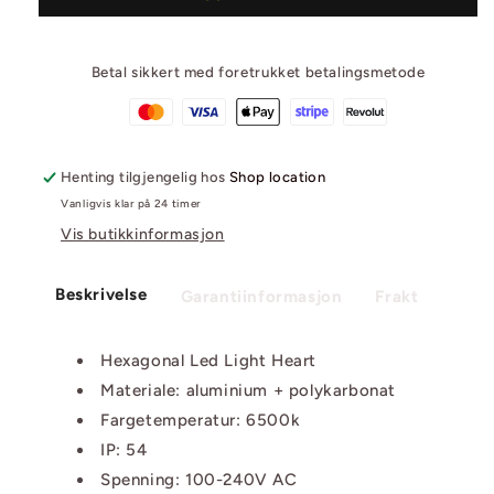
High
High
Lightness
Lightness
Car
Car
Betal sikkert med foretrukket betalingsmetode
Details
Details
Store
Store
And
And
Garage
Garage
4828mm*2796mm
4828mm*2796mm
Henting tilgjengelig hos
Shop location
Vanligvis klar på 24 timer
Vis butikkinformasjon
Beskrivelse
Garantiinformasjon
Frakt
Hexagonal Led Light Heart
Materiale: aluminium + polykarbonat
Fargetemperatur: 6500k
IP: 54
Spenning: 100-240V AC