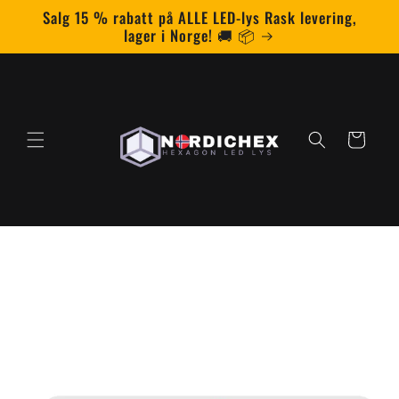
Gå
Salg 15 % rabatt på ALLE LED-lys Rask levering,
videre til
lager i Norge! 🚚 📦
Read
innholdet
the
Privacy
Policy
Handlekurv
pp til
roduktinformasjon