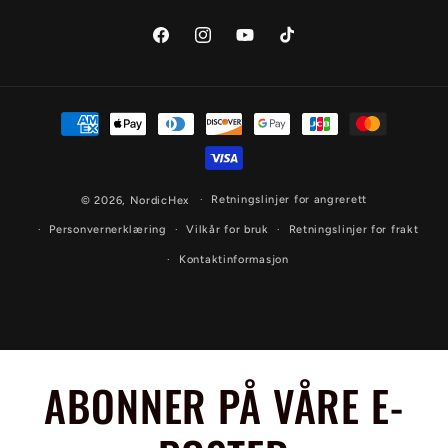
Facebook
Instagram
YouTube
TikTok
Betalingsmåter
Retningslinjer for angrerett
© 2026,
NordicHex
Personvernerklæring
Vilkår for bruk
Retningslinjer for frakt
Kontaktinformasjon
ABONNER PÅ VÅRE E-