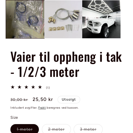
medie
1
i
modal
Vaier til oppheng i tak
- 1/2/3 meter
1
(1)
totale
omtaler
Vanlig
Salgspris
25,50 kr
30,00 kr
Utsolgt
pris
Inkludert avgifter.
Frakt
beregnes ved kassen.
Size
Varianten
Varianten
Varianten
1 meter
2 meter
3 meter